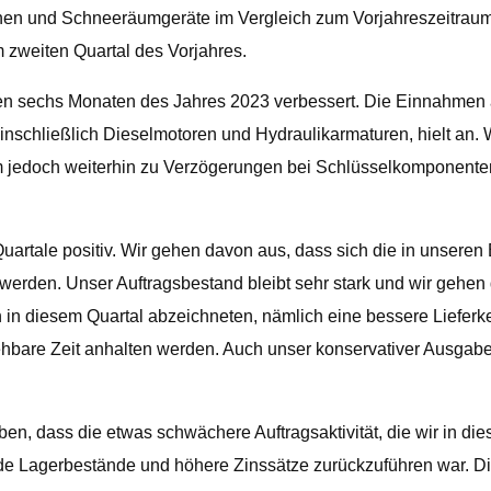
nen und Schneeräumgeräte im Vergleich zum Vorjahreszeitraum.
 zweiten Quartal des Vorjahres.
 ersten sechs Monaten des Jahres 2023 verbessert. Die Einnahm
nschließlich Dieselmotoren und Hydraulikarmaturen, hielt an. 
m jedoch weiterhin zu Verzögerungen bei Schlüsselkomponenten
Quartale positiv. Wir gehen davon aus, dass sich die in unsere
erden. Unser Auftragsbestand bleibt sehr stark und wir gehen d
in diesem Quartal abzeichneten, nämlich eine bessere Lieferke
ehbare Zeit anhalten werden. Auch unser konservativer Ausgabe
lauben, dass die etwas schwächere Auftragsaktivität, die wir in
de Lagerbestände und höhere Zinssätze zurückzuführen war. Die