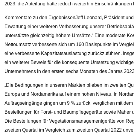
2023, die Abteilung hatte jedoch weiterhin Einschränkungen b
Kommentare zu den ErgebnissenJeff Leonard, Präsident und C
Erwartung einer weiteren Verbesserung unserer Betriebsabläu
unterstützte gleichzeitig höhere Umsätze.“ Eine moderate Ko
Nettoumsatz verbesserte sich um 160 Basispunkte im Vergleic
eine verbesserte Kapazitätsauslastung zurückzuführen. Insg
ein weiterer Beweis für die konsequente Umsetzung wichtiger
Unternehmens in den ersten sechs Monaten des Jahres 2023 un
„Die Bedingungen in unseren Märkten blieben im zweiten Quar
Europa und Nordamerika auf einem hohen Niveau. In Norda
Auftragseingänge gingen um 9 % zurück, verglichen mit dem 
Bestellungen für Forst- und Baumpflegegeräte sowie Mäher 
Die Bestellungen für Vegetationsmanagementgeräte von Regi
zweiten Quartal im Vergleich zum zweiten Quartal 2022 unver