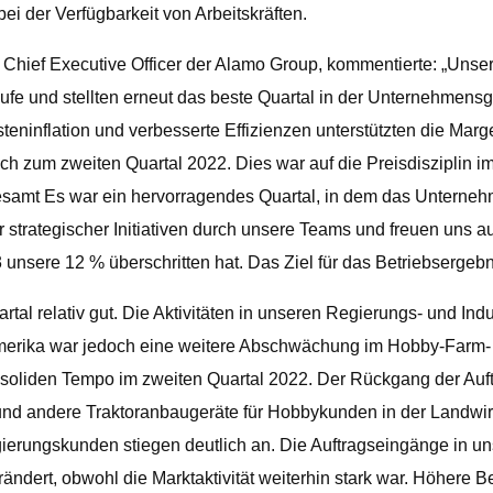
ei der Verfügbarkeit von Arbeitskräften.
hief Executive Officer der Alamo Group, kommentierte: „Unsere
fe und stellten erneut das beste Quartal in der Unternehmensge
steninflation und verbesserte Effizienzen unterstützten die Ma
h zum zweiten Quartal 2022. Dies war auf die Preisdisziplin im
esamt Es war ein hervorragendes Quartal, in dem das Unternehm
 strategischer Initiativen durch unsere Teams und freuen uns a
sere 12 % überschritten hat. Das Ziel für das Betriebsergebni
tal relativ gut. Die Aktivitäten in unseren Regierungs- und In
merika war jedoch eine weitere Abschwächung im Hobby-Farm-
soliden Tempo im zweiten Quartal 2022. Der Rückgang der Auftr
und andere Traktoranbaugeräte für Hobbykunden in der Landwir
erungskunden stiegen deutlich an. Die Auftragseingänge in un
ändert, obwohl die Marktaktivität weiterhin stark war. Höhere