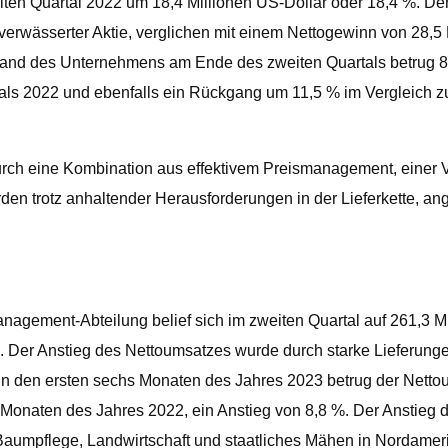
ten Quartal 2022 um 18,4 Millionen US-Dollar oder 18,4 %. De
 verwässerter Aktie, verglichen mit einem Nettogewinn von 28,5
stand des Unternehmens am Ende des zweiten Quartals betrug 89
als 2022 und ebenfalls ein Rückgang um 11,5 % im Vergleich
rch eine Kombination aus effektivem Preismanagement, einer 
rden trotz anhaltender Herausforderungen in der Lieferkette, 
ement-Abteilung belief sich im zweiten Quartal auf 261,3 Mil
2. Der Anstieg des Nettoumsatzes wurde durch starke Lieferung
n den ersten sechs Monaten des Jahres 2023 betrug der Nettoum
s Monaten des Jahres 2022, ein Anstieg von 8,8 %. Der Anstieg 
 Baumpflege, Landwirtschaft und staatliches Mähen in Nordame