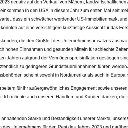
2023 negativ auf den Verkauf von Mähern, landwirtschaftliche
tseinkommen in den USA in diesem Jahr zum ersten Mal seit meh
erwartet, dass ein schwächer werdender US-Immobilienmarkt und
könnten auf eine vorsichtigere kurzfristige Aussicht für das Fo
ngskunden, die den Großteil des Unternehmensumsatzes ausmache
isch hohen Einnahmen und gesunden Mitteln für schlechte Zeite
en Jahren aufgrund der Vermögenspreisinflation gestiegen sind
tztendlich zu geringeren Grundsteuereinnahmen führen werden. I
sbehörden scheint sowohl in Nordamerika als auch in Europa re
arbeitern für ihr außergewöhnliches Engagement sowie unseren 
. Ich möchte auch unseren Händlern und Kunden danken, die di
r anhaltenden Stärke und Beständigkeit unserer Märkte, unser
ten des Unternehmens für den Rest des Jahres 2023 und darüber