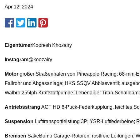
Apr 12, 2024
Eigentümer
Kooresh Khozairy
Instagram
@koozairy
Motor
großer Straßenhafen von Pineapple Racing; 68-mm-Ein
Fallrohr und Abgasanlage; HKS SSQV Abblasventil; ausgeboh
Walbro 255lph-Kraftstoffpumpe; Lebendiger Titan-Schalldä
Antriebsstrang
ACT HD 6-Puck-Federkupplung, leichtes Sc
Suspension
Lufttransportleistung 3P; YSR-Luftfederbeine; R
Bremsen
SakeBomb Garage-Rotoren, rostfreie Leitungen; 