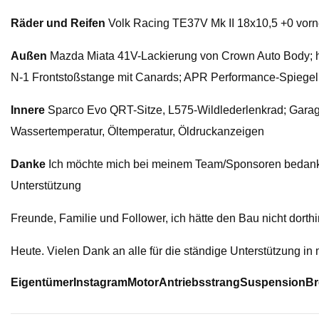
Räder und Reifen
Volk Racing TE37V Mk II 18x10,5 +0 vorn
Außen
Mazda Miata 41V-Lackierung von Crown Auto Body; h
N-1 Frontstoßstange mit Canards; APR Performance-Spiegel;
Innere
Sparco Evo QRT-Sitze, L575-Wildlederlenkrad; Garage 
Wassertemperatur, Öltemperatur, Öldruckanzeigen
Danke
Ich möchte mich bei meinem Team/Sponsoren bedank
Unterstützung
Freunde, Familie und Follower, ich hätte den Bau nicht dorthi
Heute. Vielen Dank an alle für die ständige Unterstützung in
Eigentümer
Instagram
Motor
Antriebsstrang
Suspension
B