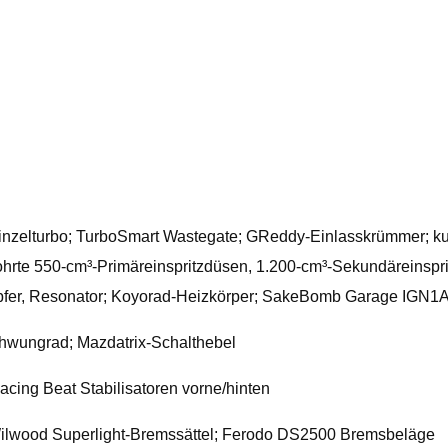
zelturbo; TurboSmart Wastegate; GReddy-Einlasskrümmer; kund
rte 550-cm³-Primäreinspritzdüsen, 1.200-cm³-Sekundäreinsprit
mpfer, Resonator; Koyorad-Heizkörper; SakeBomb Garage IGN1A
hwungrad; Mazdatrix-Schalthebel
acing Beat Stabilisatoren vorne/hinten
Wilwood Superlight-Bremssättel; Ferodo DS2500 Bremsbeläge