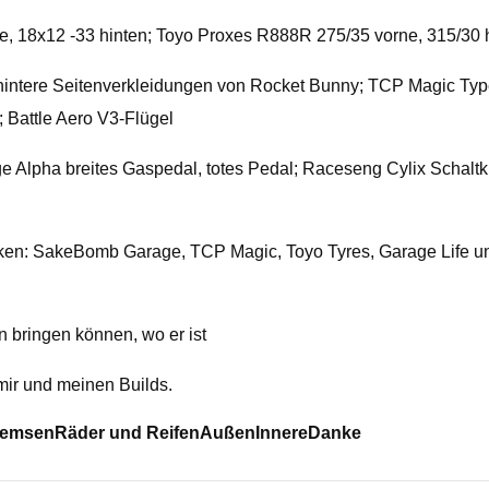
e, 18x12 -33 hinten; Toyo Proxes R888R 275/35 vorne, 315/30 
intere Seitenverkleidungen von Rocket Bunny; TCP Magic Type
 Battle Aero V3-Flügel
Alpha breites Gaspedal, totes Pedal; Raceseng Cylix Schaltkn
en: SakeBomb Garage, TCP Magic, Toyo Tyres, Garage Life u
n bringen können, wo er ist
 mir und meinen Builds.
remsen
Räder und Reifen
Außen
Innere
Danke